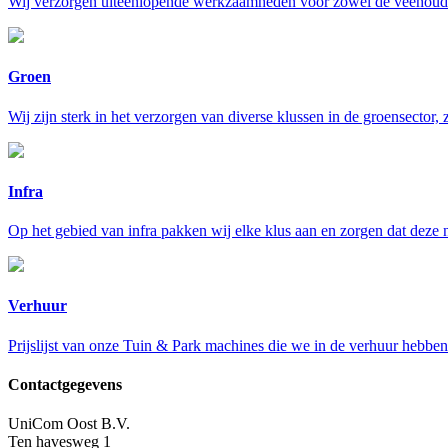
Wij verzorgen uiteenlopende werkzaamheden voor zowel de veehoude
Groen
Wij zijn sterk in het verzorgen van diverse klussen in de groensector,
Infra
Op het gebied van infra pakken wij elke klus aan en zorgen dat deze
Verhuur
Prijslijst van onze Tuin & Park machines die we in de verhuur hebben
Contactgegevens
UniCom Oost B.V.
Ten havesweg 1