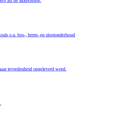
rij als de akkerbouw.
 zoals o.a. bos-, berm- en slootonderhoud
 naar tevredenheid opgeleverd word.
.