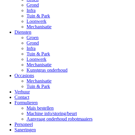
Grond
Infra
Tuin & Park
Loonwerk
Mechanisatie
Diensten
Groen
Grond
Infra
Tuin & Park
Loonwerk
Mechanisatie
Kunstgras onderhoud
Occasions
Mechanisatie
Tuin & Park
Verhuur
Contact
Formulieren
Maïs bestellen
Machine info/storing/beurt
Aanvraag onderhoud robotmaaiers
Personeel
Saneringen