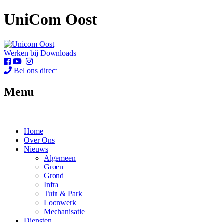
UniCom Oost
Werken bij
Downloads
Bel ons direct
Menu
Home
Over Ons
Nieuws
Algemeen
Groen
Grond
Infra
Tuin & Park
Loonwerk
Mechanisatie
Diensten