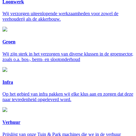
Loonwerk
Wij verzorgen uiteenlopende werkzaamheden voor zowel de
veehouderij als de akkerbouw.
Groen
Wij zijn sterk in het verzorgen van diverse klussen in de groensector,
zoals o.a. bos-, berm- en slootonderhoud
Infra
Op het gebied van infra pakken wij elke klus aan en zorgen dat deze
naar tevredenheid opgeleverd word.
Verhuur
Prijslijst van onze Tuin & Park machines die we in de verhuur