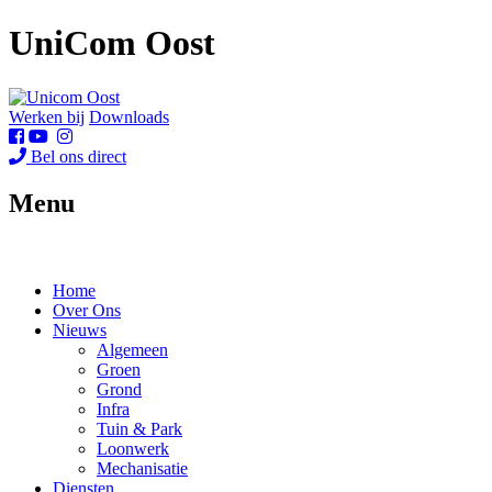
UniCom Oost
Werken bij
Downloads
Bel ons direct
Menu
Home
Over Ons
Nieuws
Algemeen
Groen
Grond
Infra
Tuin & Park
Loonwerk
Mechanisatie
Diensten