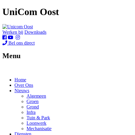
UniCom Oost
Werken bij
Downloads
Bel ons direct
Menu
Home
Over Ons
Nieuws
Algemeen
Groen
Grond
Infra
Tuin & Park
Loonwerk
Mechanisatie
Diensten