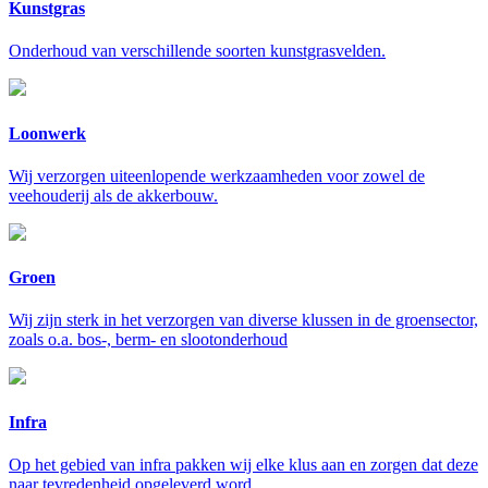
Kunstgras
Onderhoud van verschillende soorten kunstgrasvelden.
Loonwerk
Wij verzorgen uiteenlopende werkzaamheden voor zowel de
veehouderij als de akkerbouw.
Groen
Wij zijn sterk in het verzorgen van diverse klussen in de groensector,
zoals o.a. bos-, berm- en slootonderhoud
Infra
Op het gebied van infra pakken wij elke klus aan en zorgen dat deze
naar tevredenheid opgeleverd word.